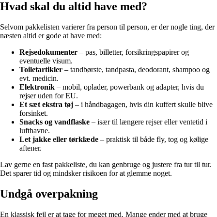
Hvad skal du altid have med?
Selvom pakkelisten varierer fra person til person, er der nogle ting, der
næsten altid er gode at have med:
Rejsedokumenter
– pas, billetter, forsikringspapirer og
eventuelle visum.
Toiletartikler
– tandbørste, tandpasta, deodorant, shampoo og
evt. medicin.
Elektronik
– mobil, oplader, powerbank og adapter, hvis du
rejser uden for EU.
Et sæt ekstra tøj
– i håndbagagen, hvis din kuffert skulle blive
forsinket.
Snacks og vandflaske
– især til længere rejser eller ventetid i
lufthavne.
Let jakke eller tørklæde
– praktisk til både fly, tog og kølige
aftener.
Lav gerne en fast pakkeliste, du kan genbruge og justere fra tur til tur.
Det sparer tid og mindsker risikoen for at glemme noget.
Undgå overpakning
En klassisk fejl er at tage for meget med. Mange ender med at bruge