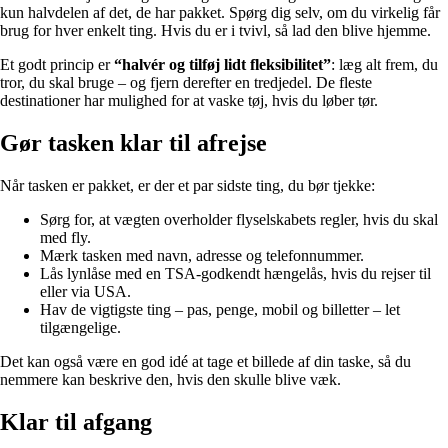
kun halvdelen af det, de har pakket. Spørg dig selv, om du virkelig får
brug for hver enkelt ting. Hvis du er i tvivl, så lad den blive hjemme.
Et godt princip er
“halvér og tilføj lidt fleksibilitet”
: læg alt frem, du
tror, du skal bruge – og fjern derefter en tredjedel. De fleste
destinationer har mulighed for at vaske tøj, hvis du løber tør.
Gør tasken klar til afrejse
Når tasken er pakket, er der et par sidste ting, du bør tjekke:
Sørg for, at vægten overholder flyselskabets regler, hvis du skal
med fly.
Mærk tasken med navn, adresse og telefonnummer.
Lås lynlåse med en TSA-godkendt hængelås, hvis du rejser til
eller via USA.
Hav de vigtigste ting – pas, penge, mobil og billetter – let
tilgængelige.
Det kan også være en god idé at tage et billede af din taske, så du
nemmere kan beskrive den, hvis den skulle blive væk.
Klar til afgang