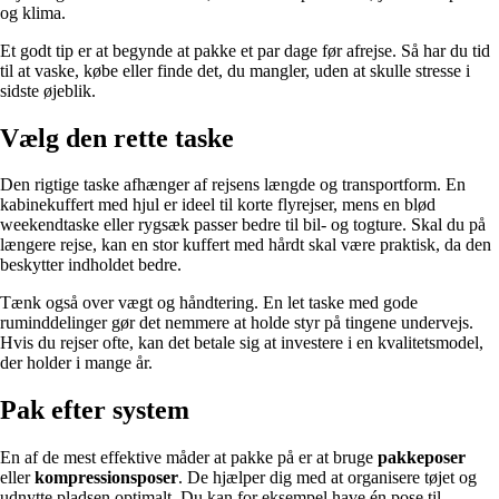
og klima.
Et godt tip er at begynde at pakke et par dage før afrejse. Så har du tid
til at vaske, købe eller finde det, du mangler, uden at skulle stresse i
sidste øjeblik.
Vælg den rette taske
Den rigtige taske afhænger af rejsens længde og transportform. En
kabinekuffert med hjul er ideel til korte flyrejser, mens en blød
weekendtaske eller rygsæk passer bedre til bil- og togture. Skal du på
længere rejse, kan en stor kuffert med hårdt skal være praktisk, da den
beskytter indholdet bedre.
Tænk også over vægt og håndtering. En let taske med gode
ruminddelinger gør det nemmere at holde styr på tingene undervejs.
Hvis du rejser ofte, kan det betale sig at investere i en kvalitetsmodel,
der holder i mange år.
Pak efter system
En af de mest effektive måder at pakke på er at bruge
pakkeposer
eller
kompressionsposer
. De hjælper dig med at organisere tøjet og
udnytte pladsen optimalt. Du kan for eksempel have én pose til