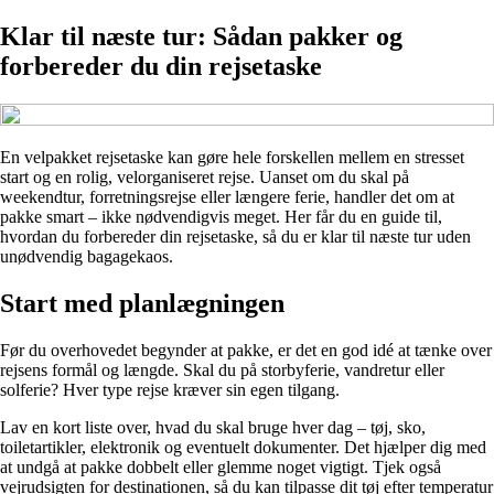
Klar til næste tur: Sådan pakker og
forbereder du din rejsetaske
En velpakket rejsetaske kan gøre hele forskellen mellem en stresset
start og en rolig, velorganiseret rejse. Uanset om du skal på
weekendtur, forretningsrejse eller længere ferie, handler det om at
pakke smart – ikke nødvendigvis meget. Her får du en guide til,
hvordan du forbereder din rejsetaske, så du er klar til næste tur uden
unødvendig bagagekaos.
Start med planlægningen
Før du overhovedet begynder at pakke, er det en god idé at tænke over
rejsens formål og længde. Skal du på storbyferie, vandretur eller
solferie? Hver type rejse kræver sin egen tilgang.
Lav en kort liste over, hvad du skal bruge hver dag – tøj, sko,
toiletartikler, elektronik og eventuelt dokumenter. Det hjælper dig med
at undgå at pakke dobbelt eller glemme noget vigtigt. Tjek også
vejrudsigten for destinationen, så du kan tilpasse dit tøj efter temperatur