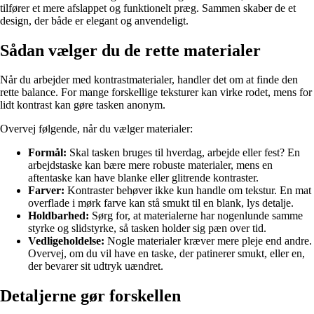
tilfører et mere afslappet og funktionelt præg. Sammen skaber de et
design, der både er elegant og anvendeligt.
Sådan vælger du de rette materialer
Når du arbejder med kontrastmaterialer, handler det om at finde den
rette balance. For mange forskellige teksturer kan virke rodet, mens for
lidt kontrast kan gøre tasken anonym.
Overvej følgende, når du vælger materialer:
Formål:
Skal tasken bruges til hverdag, arbejde eller fest? En
arbejdstaske kan bære mere robuste materialer, mens en
aftentaske kan have blanke eller glitrende kontraster.
Farver:
Kontraster behøver ikke kun handle om tekstur. En mat
overflade i mørk farve kan stå smukt til en blank, lys detalje.
Holdbarhed:
Sørg for, at materialerne har nogenlunde samme
styrke og slidstyrke, så tasken holder sig pæn over tid.
Vedligeholdelse:
Nogle materialer kræver mere pleje end andre.
Overvej, om du vil have en taske, der patinerer smukt, eller en,
der bevarer sit udtryk uændret.
Detaljerne gør forskellen