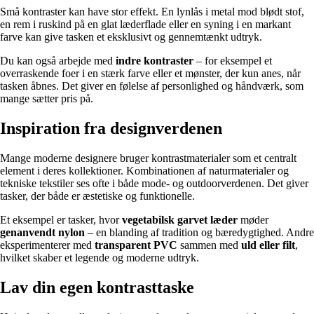
Små kontraster kan have stor effekt. En lynlås i metal mod blødt stof,
en rem i ruskind på en glat læderflade eller en syning i en markant
farve kan give tasken et eksklusivt og gennemtænkt udtryk.
Du kan også arbejde med
indre kontraster
– for eksempel et
overraskende foer i en stærk farve eller et mønster, der kun anes, når
tasken åbnes. Det giver en følelse af personlighed og håndværk, som
mange sætter pris på.
Inspiration fra designverdenen
Mange moderne designere bruger kontrastmaterialer som et centralt
element i deres kollektioner. Kombinationen af naturmaterialer og
tekniske tekstiler ses ofte i både mode- og outdoorverdenen. Det giver
tasker, der både er æstetiske og funktionelle.
Et eksempel er tasker, hvor
vegetabilsk garvet læder
møder
genanvendt nylon
– en blanding af tradition og bæredygtighed. Andre
eksperimenterer med
transparent PVC
sammen med
uld eller filt
,
hvilket skaber et legende og moderne udtryk.
Lav din egen kontrasttaske