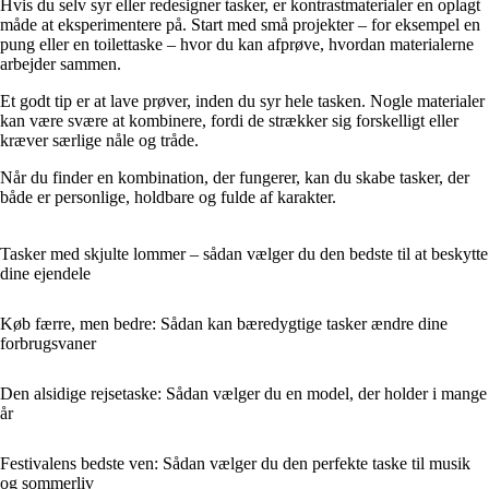
Hvis du selv syr eller redesigner tasker, er kontrastmaterialer en oplagt
måde at eksperimentere på. Start med små projekter – for eksempel en
pung eller en toilettaske – hvor du kan afprøve, hvordan materialerne
arbejder sammen.
Et godt tip er at lave prøver, inden du syr hele tasken. Nogle materialer
kan være svære at kombinere, fordi de strækker sig forskelligt eller
kræver særlige nåle og tråde.
Når du finder en kombination, der fungerer, kan du skabe tasker, der
både er personlige, holdbare og fulde af karakter.
Tasker med skjulte lommer – sådan vælger du den bedste til at beskytte
dine ejendele
Køb færre, men bedre: Sådan kan bæredygtige tasker ændre dine
forbrugsvaner
Den alsidige rejsetaske: Sådan vælger du en model, der holder i mange
år
Festivalens bedste ven: Sådan vælger du den perfekte taske til musik
og sommerliv