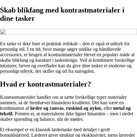
Skab blikfang med kontrastmaterialer i
dine tasker
En taske er ikke bare et praktisk redskab – den er også et udtryk for
personlig stil. I en tid, hvor mange søger unikke og håndlavede
accessories, er brugen af kontrastmaterialer blevet en populær måde at
skabe blikfang og karakter i taskedesign. Ved at kombinere forskellige
teksturer, farver og overflader kan du give dine tasker et moderne og
personligt udtryk, der skiller sig ud fra mængden.
Hvad er kontrastmaterialer?
Kontrastmaterialer handler om at sætte forskellige typer materialer
sammen, så de fremhæver hinandens kvaliteter. Det kan være en
kombination af
læder og canvas
,
ruskind og nylon
, eller
metal og
tekstil
. Pointen er, at materialerne ikke ligner hinanden – men i stedet
skaber spænding og balance, når de mødes.
Et eksempel er en klassisk lædertaske med detaljer i groft
bomuldslærred. Læderet giver struktur og eksklusivitet, mens lærredet